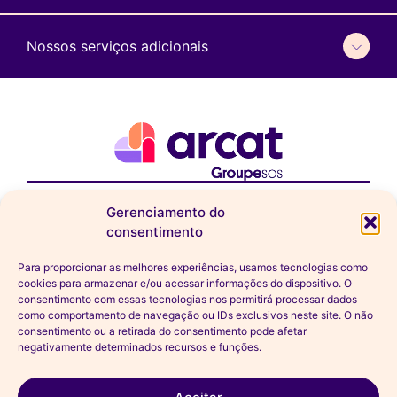
Nossos serviços adicionais
Gerenciamento do
consentimento
Adresse
94 – 102 rue de Buzenval
Para proporcionar as melhores experiências, usamos tecnologias como
75020 Paris
01 44 93 29 29
cookies para armazenar e/ou acessar informações do dispositivo. O
🅜 Buzenval · Ligne 9
consentimento com essas tecnologias nos permitirá processar dados
como comportamento de navegação ou IDs exclusivos neste site. O não
Horário de funcionamento
consentimento ou a retirada do consentimento pode afetar
Segunda a quinta-feira, das 9h às 18h
negativamente determinados recursos e funções.
Sexta-feira, das 9h às 17h
Acessibilidade
Nossas instalações são acessíveis a pessoas com mobilidade